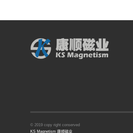
© 2019 copy right conserved
KS Magnetism 康顺磁业