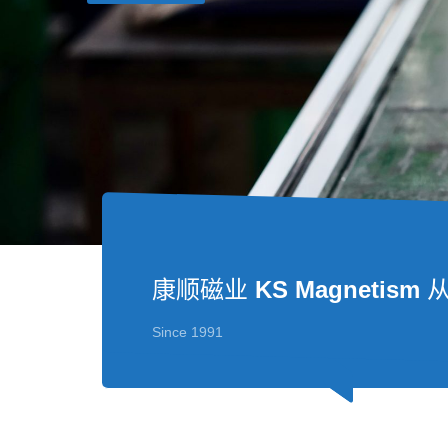
Your
Professional
Ferrite
KS Magnetism
联系我们
康顺磁业
KS Magnetism
从
Since 1991