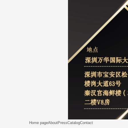
Home page
About
Press
Catalog
Contact