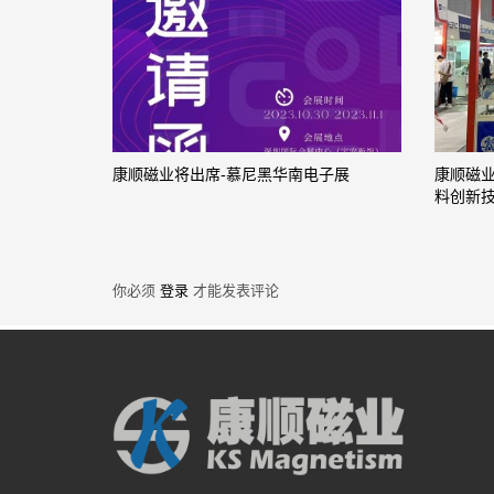
康顺磁业将出席-慕尼黑华南电子展
康顺磁
料创新
你必须
登录
才能发表评论