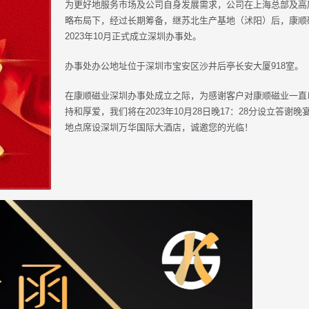
为更好地服务市场及公司自身发展需求，公司在上海总部及高
略布局下，经过长期筹备，继苏北生产基地（沭阳）后，康顺
2023年10月正式成立深圳办事处。
办事处办公地址位于深圳市宝安区沙井后亭长安大厦918室。
在康顺磁业深圳办事处成立之际，为感谢客户对康顺磁业一直
持和厚爱，我们将在2023年10月28日晚17：28分设立答谢晚
地点席设深圳万华国际大酒店，诚邀您的光临！